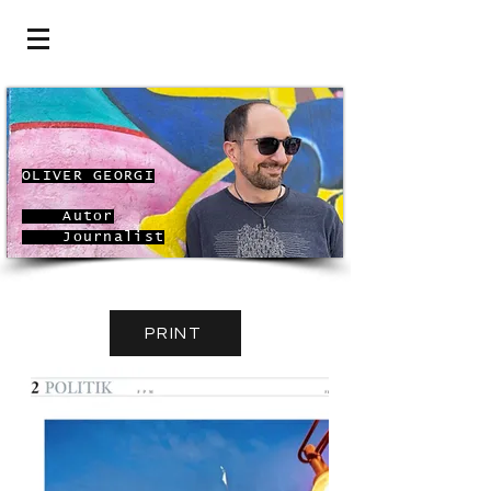
OLIVER
GEORGI
Autor
Journalist
PRINT