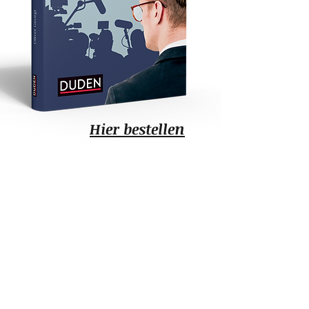
n
Hier bestelle
Und täglich grüßt
das Phrasenschwein.
Warum Politiker keinen Klartext
reden -
und wieso das auch an uns
liegt.
Dudenverlag Berlin, 2019